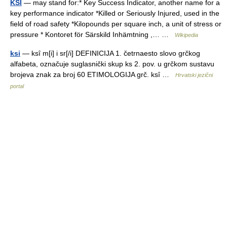
KSI
— may stand for:* Key Success Indicator, another name for a
key performance indicator *Killed or Seriously Injured, used in the
field of road safety *Kilopounds per square inch, a unit of stress or
pressure * Kontoret för Särskild Inhämtning ,… …
Wikipedia
ksi
— ksȋ m[i] i sr[/i] DEFINICIJA 1. četrnaesto slovo grčkog
alfabeta, označuje suglasnički skup ks 2. pov. u grčkom sustavu
brojeva znak za broj 60 ETIMOLOGIJA grč. ksȋ …
Hrvatski jezični
portal