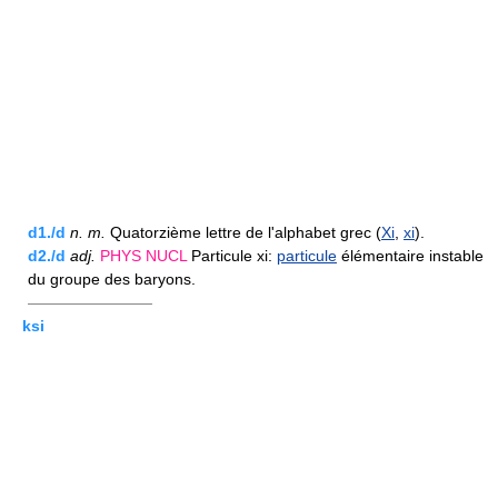
d1./d
n.
m.
Quatorzième lettre de l'alphabet grec (
Xi
,
xi
).
d2./d
adj.
PHYS
NUCL
Particule xi:
particule
élémentaire instable
du groupe des baryons.
————————
ksi