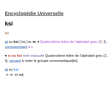
Encyclopédie Universelle
ksi
ksi
xi
ou
ksi
[ ksi ]
n. m.
♦
Quatorzième lettre de l'alphabet grec (
Ξ
,
ξ
),
correspondant
à x.
●
xi ou ksi
nom masculin
Quatorzième lettre de l'alphabet grec (Ξ,
ξ),
servant
à noter le groupe consonantique[ks].
xi
ou
ksi
n.
m.
et
adj.