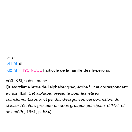
n.
m.
d1./d
Xi.
d2./d
PHYS
NUCL
Particule de la famille des hypérons.
⇒XI, KSI, subst. masc.
Quatorzième lettre de l'alphabet grec, écrite
,
et correspondant
au son [ks].
Cet alphabet présente pour les lettres
complémentaires
xi et psi
des divergences qui permettent de
classer l'écriture grecque en deux groupes principaux
(
L'Hist. et
ses méth.
, 1961, p. 534).