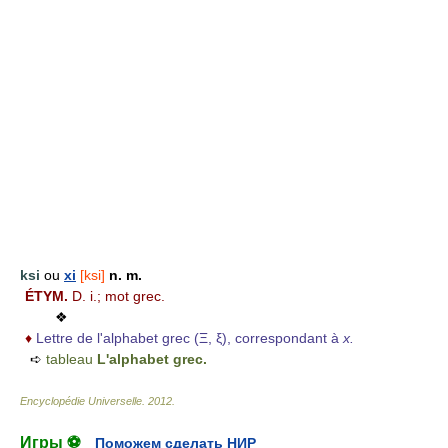
ksi
ou
xi
[ksi]
n. m.
ÉTYM.
D. i.; mot grec.
❖
♦
Lettre de l'alphabet grec (Ξ, ξ), correspondant à
x.
➪
tableau
L'alphabet grec.
Encyclopédie Universelle
.
2012
.
Игры ⚽
Поможем сделать НИР