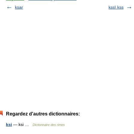
ksar
kss\ kss
Regardez d'autres dictionnaires:
ksi
— ksi …
Dictionnaire des rimes