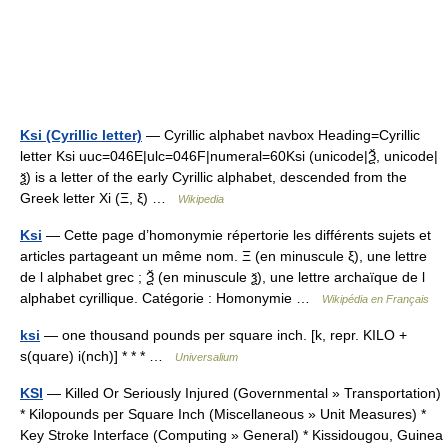
Ksi (Cyrillic letter)
— Cyrillic alphabet navbox Heading=Cyrillic
letter Ksi uuc=046E|ulc=046F|numeral=60Ksi (unicode|Ѯ, unicode|
ѯ) is a letter of the early Cyrillic alphabet, descended from the
Greek letter Xi (Ξ, ξ) …
Wikipedia
Ksi
— Cette page d’homonymie répertorie les différents sujets et
articles partageant un même nom. Ξ (en minuscule ξ), une lettre
de l alphabet grec ; Ѯ (en minuscule ѯ), une lettre archaïque de l
alphabet cyrillique. Catégorie : Homonymie …
Wikipédia en Français
ksi
— one thousand pounds per square inch. [k, repr. KILO +
s(quare) i(nch)] * * * …
Universalium
KSI
— Killed Or Seriously Injured (Governmental » Transportation)
* Kilopounds per Square Inch (Miscellaneous » Unit Measures) *
Key Stroke Interface (Computing » General) * Kissidougou, Guinea