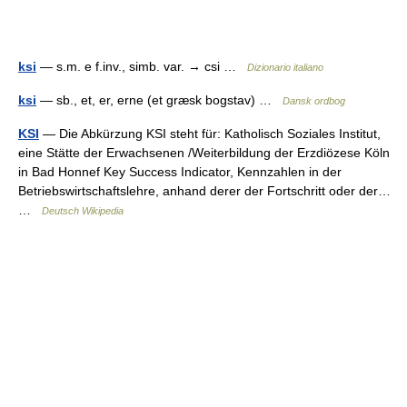
ksi
— s.m. e f.inv., simb. var. → csi …
Dizionario italiano
ksi
— sb., et, er, erne (et græsk bogstav) …
Dansk ordbog
KSI
— Die Abkürzung KSI steht für: Katholisch Soziales Institut,
eine Stätte der Erwachsenen /Weiterbildung der Erzdiözese Köln
in Bad Honnef Key Success Indicator, Kennzahlen in der
Betriebswirtschaftslehre, anhand derer der Fortschritt oder der…
…
Deutsch Wikipedia