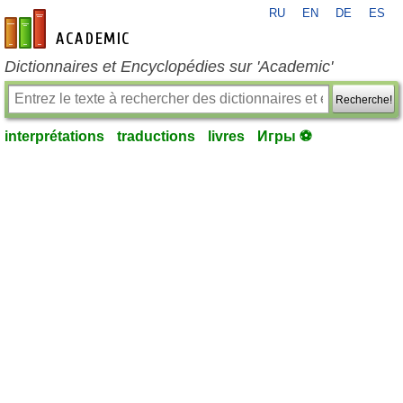
RU
EN
DE
ES
fr-academic.com
Dictionnaires et Encyclopédies sur 'Academic'
Recherche!
interprétations
traductions
livres
Игры ⚽