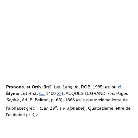
Prononc. et Orth.:
[ksi].
Lar. Lang. fr.
, ROB. 1985:
ksi
ou
xi
.
Étymol. et Hist.
Ca
1400
Xi
(JACQUES LEGRAND,
Archilogue
Sophie
, éd. E. Beltran, p. 63); 1866
ksi
« quatorzième lettre de
e
l'alphabet grec » (
Lar. 19
,
s.v. alphabet
). Quatorzième lettre de
l'alphabet gr.
,
.